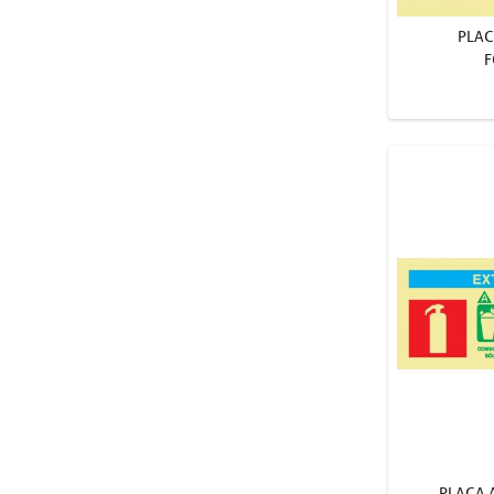
PLAC
F
PLACA 