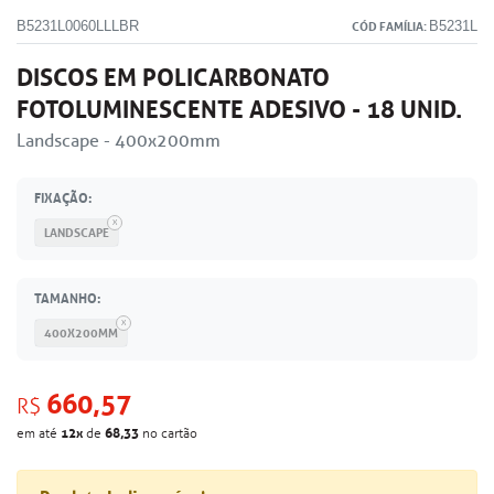
B5231L0060LLLBR
B5231L
CÓD FAMÍLIA:
DISCOS EM POLICARBONATO
FOTOLUMINESCENTE ADESIVO - 18 UNID.
Landscape - 400x200mm
FIXAÇÃO:
LANDSCAPE
TAMANHO:
400X200MM
660,57
R$
12
x
68,33
em até
de
no cartão