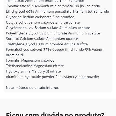
Tannic acid Ammonium bromide Tin (II) chloride
Thiodiacetic acid Ammonium dichromate Tin (IV) chloride
Ethyl glycol 60% Ammonium persulfate Titanium tetrachloride
Glycerine Barium carbonate Zinc bromide
Octyl alcohol Barium chloride Zinc carbonate
Oxydiethanol 2.2 Barium sulfate Aluminium acetate
Polyethylene glycol Calcium chloride Ammonium acetate
Sorbitol Calcium sulfate Ammonium oxalate
Triethylene glycol Cesium bromide Aniline sulfate
Formaldehyde solvent 37% Copper (II) chloride 5% Valine
bromide dl
Formalin Magnesium chloride
Triethanolamine Magnesium nitrate
Hydroxylamine Mercury (I) nitrate
Aluminium hydroxide powder Potassium cyanide powder
Nota: método de ensaio interno.
Ficou com dúvida no produto?