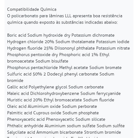
Compatibilidade Química
O policarbonato para lâminas LLL apresenta boa resistência
química quando exposto às substâncias indicadas abaixo:
Boric acid Sodium hydroxide dry Potassium dichromate
Hydrogen chloride 20% Sodium thotalamate Potassium iodide
Hydrogen fluoride 25% Diisononyl phthalate Potassium nitrate
Phosphorus pentoxide dry Phosphoric acid 1% Ethyl
bromoacetate Sodium bisulfate
Phosphorus pentachloride Methyl acetate Sodium bromate
Sulfuric acid 50% 2 Dodecyl phenyl carbonate Sodium
bromide
Gallic acid Polyethylene glycol Sodium carbonate
Maleic acid Dichlorohydroxybenzene Sodium ferrycyanide
Muristic acid 20% Ethyl bromoacetate Sodium fluoride
Oleic acid Aluminium oxide Sodium perborate
Palmitic acid Cuprous oxide Sodium phosphate
Phenoxyacetic acid Phenoxyacetic Sodium silicate
Phthalic anhydride Aluminium sodium sulfate Sodium sulfite
Salycilate acid Ammonium bicarbonate Strontium bromide