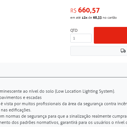
660,57
R$
12
x
68,33
em até
de
no cartão
QTD
uminescente ao nível do solo (Low Location Lighting System).
 pavimentos e escadas
é vista por muitos profissionais da área da segurança contra incê
nas edificações.
s em normas de segurança para que a sinalização realmente cumpra 
ento dos padrões normativos, garantirá para os usuários o nível