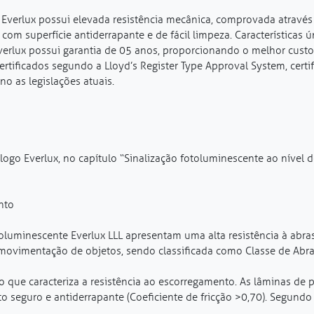
 Everlux possui elevada resistência mecânica, comprovada atravé
m superfície antiderrapante e de fácil limpeza. Características ún
verlux possui garantia de 05 anos, proporcionando o melhor custo
rtificados segundo a Lloyd’s Register Type Approval System, cert
o as legislações atuais.
ogo Everlux, no capítulo “Sinalização fotoluminescente ao nível d
nto
luminescente Everlux LLL apresentam uma alta resistência à abrasã
movimentação de objetos, sendo classificada como Classe de Abra
etro que caracteriza a resistência ao escorregamento. As lâminas d
o seguro e antiderrapante (Coeficiente de fricção >0,70). Segund