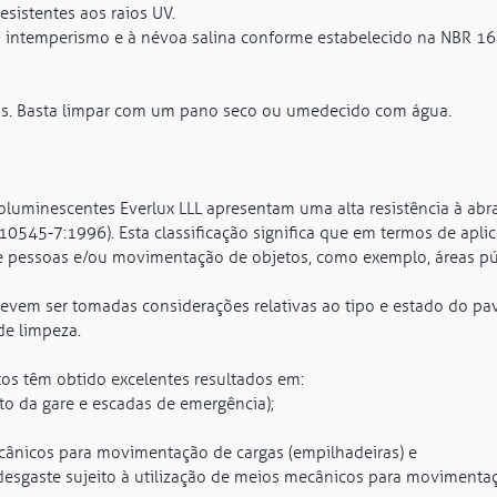
esistentes aos raios UV.
o intemperismo e à névoa salina conforme estabelecido na NBR 1
is. Basta limpar com um pano seco ou umedecido com água.
oluminescentes Everlux LLL apresentam uma alta resistência à abr
10545-7:1996). Esta classificação significa que em termos de apl
de pessoas e/ou movimentação de objetos, como exemplo, áreas públ
devem ser tomadas considerações relativas ao tipo e estado do pa
e limpeza.
tos têm obtido excelentes resultados em:
to da gare e escadas de emergência);
ecânicos para movimentação de cargas (empilhadeiras) e
 desgaste sujeito à utilização de meios mecânicos para movimentaç