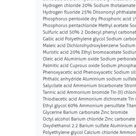
Hydrogen chloride 20% Sodium thotalamate 
Hydrogen fluoride 25% Diisononyl phthalate
Phosphorus pentoxide dry Phosphoric acid 1
Phosphorus pentachloride Methyl acetate S
Sulfuric acid 50% 2 Dodecyl phenyl carbon
Gallic acid Polyethylene glycol Sodium carbo
Maleic acid Dichlorohydroxybenzene Sodium 
Muristic acid 20% Ethyl bromoacetate Sodiu
Oleic acid Aluminium oxide Sodium perborat
Palmitic acid Cuprous oxide Sodium phospha
Phenoxyacetic acid Phenoxyacetic Sodium sil
Phthalic anhydride Aluminium sodium sulfate
Salycilate acid Ammonium bicarbonate Stro
Tannic acid Ammonium bromide Tin (II) chlor
Thiodiacetic acid Ammonium dichromate Tin (
Ethyl glycol 60% Ammonium persulfate Titan
Glycerine Barium carbonate Zinc bromide
Octyl alcohol Barium chloride Zinc carbonate
Oxydiethanol 2.2 Barium sulfate Aluminium a
Polyethylene glycol Calcium chloride Ammon