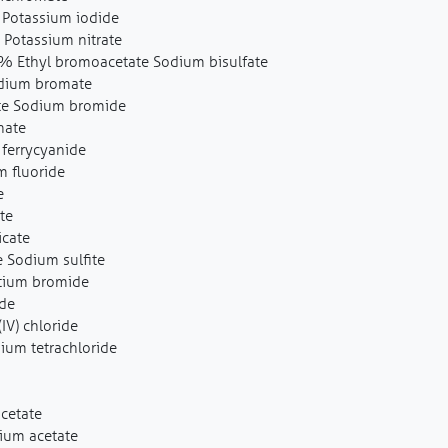
Potassium iodide
 Potassium nitrate
% Ethyl bromoacetate Sodium bisulfate
odium bromate
ate Sodium bromide
nate
ferrycyanide
m fluoride
e
te
icate
 Sodium sulfite
ntium bromide
ide
IV) chloride
ium tetrachloride
cetate
ium acetate