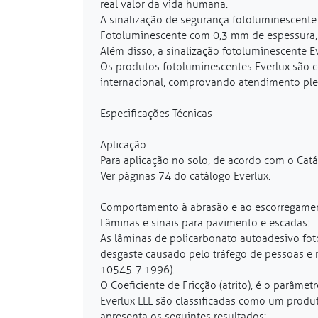
real valor da vida humana.
A sinalização de segurança fotoluminescente
Fotoluminescente com 0,3 mm de espessura, co
Além disso, a sinalização fotoluminescente E
Os produtos fotoluminescentes Everlux são ce
internacional, comprovando atendimento plen
Especificações Técnicas
Aplicação
Para aplicação no solo, de acordo com o Catál
Ver páginas 74 do catálogo Everlux.
Comportamento à abrasão e ao escorregame
Lâminas e sinais para pavimento e escadas:
As lâminas de policarbonato autoadesivo foto
desgaste causado pelo tráfego de pessoas e 
10545-7:1996).
O Coeficiente de Fricção (atrito), é o parâm
Everlux LLL são classificadas como um produt
apresenta os seguintes resultados: