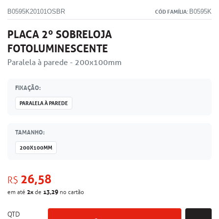
B0595K20101OSBR
B0595K
CÓD FAMÍLIA:
PLACA 2º SOBRELOJA
FOTOLUMINESCENTE
Paralela à parede - 200x100mm
FIXAÇÃO:
PARALELA À PAREDE
TAMANHO:
200X100MM
26,58
R$
2
x
13,29
em até
de
no cartão
QTD