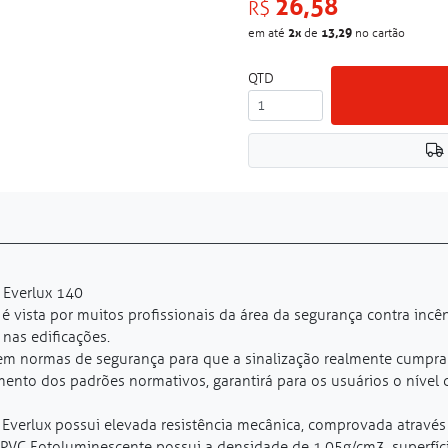
26,58
R$
2
x
13,29
em até
de
no cartão
QTD
 Everlux 140
é vista por muitos profissionais da área da segurança contra incê
nas edificações.
s em normas de segurança para que a sinalização realmente cumpra 
ento dos padrões normativos, garantirá para os usuários o nível
 Everlux possui elevada resistência mecânica, comprovada atravé
 PVC Fotoluminescente possui a densidade de 1,05g/cm3, superfície 