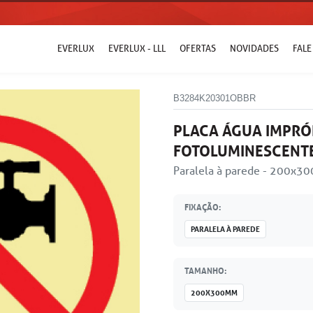
EVERLUX
EVERLUX - LLL
OFERTAS
NOVIDADES
FAL
B3284K20301OBBR
PLACA ÁGUA IMPRÓ
FOTOLUMINESCENT
Paralela à parede - 200x
FIXAÇÃO:
PARALELA À PAREDE
TAMANHO:
200X300MM