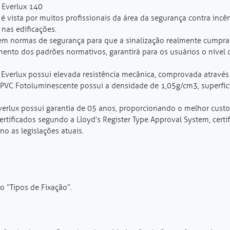
 Everlux 140
é vista por muitos profissionais da área da segurança contra incê
nas edificações.
s em normas de segurança para que a sinalização realmente cumpra 
ento dos padrões normativos, garantirá para os usuários o nível
 Everlux possui elevada resistência mecânica, comprovada atravé
 PVC Fotoluminescente possui a densidade de 1,05g/cm3, superfície 
verlux possui garantia de 05 anos, proporcionando o melhor custo
rtificados segundo a Lloyd’s Register Type Approval System, cert
o as legislações atuais.
o “Tipos de Fixação”.