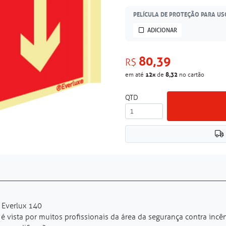
PELÍCULA DE PROTEÇÃO PARA US
ADICIONAR
80,39
R$
12
x
8,32
em até
de
no cartão
QTD
 Everlux 140
é vista por muitos profissionais da área da segurança contra incê