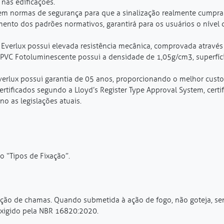
nas edificações.
s em normas de segurança para que a sinalização realmente cumpra 
ento dos padrões normativos, garantirá para os usuários o nível
 Everlux possui elevada resistência mecânica, comprovada atravé
 PVC Fotoluminescente possui a densidade de 1,05g/cm3, superfície 
verlux possui garantia de 05 anos, proporcionando o melhor custo
rtificados segundo a Lloyd’s Register Type Approval System, cert
o as legislações atuais.
o “Tipos de Fixação”.
ação de chamas. Quando submetida à ação de fogo, não goteja, se
xigido pela NBR 16820:2020.